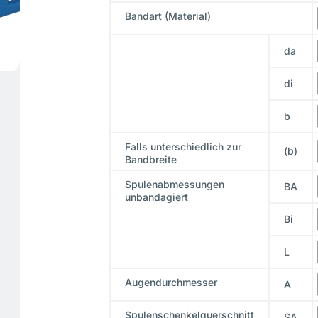
Bandart (Material)
da
di
b
Falls unterschiedlich zur
(b)
Bandbreite
Spulenabmessungen
BA
unbandagiert
Bi
L
Augendurchmesser
A
Spulenschenkelquerschnitt
SA