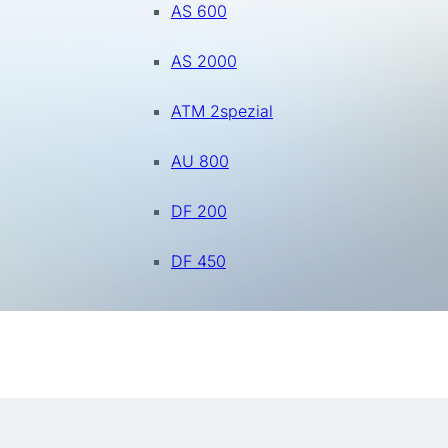
AS 600
AS 2000
ATM 2spezial
AU 800
DF 200
DF 450