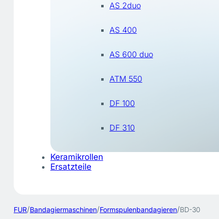
AS 2duo
AS 400
AS 600 duo
ATM 550
DF 100
DF 310
Keramikrollen
Ersatzteile
/
/
/
FUR
Bandagiermaschinen
Formspulenbandagieren
BD-30