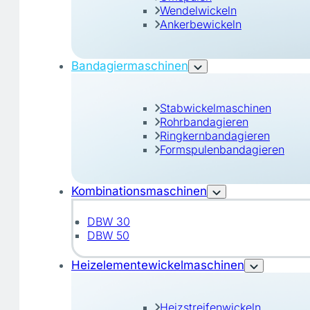
Wendelwickeln
Ankerbewickeln
Bandagiermaschinen
Stabwickelmaschinen
Rohrbandagieren
Ringkernbandagieren
Formspulenbandagieren
Kombinationsmaschinen
DBW 30
DBW 50
Heizelementewickelmaschinen
Heizstreifenwickeln