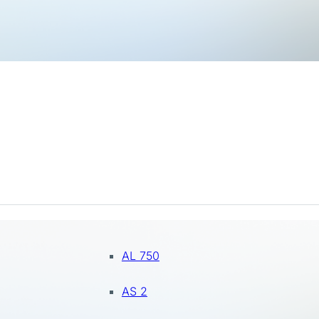
AL 750
AS 2