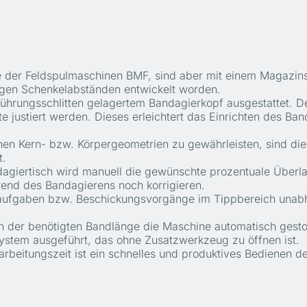
 der Feldspulmaschinen BMF, sind aber mit einem Magazins
ngen Schenkelabständen entwickelt worden.
hrungsschlitten gelagertem Bandagierkopf ausgestattet. D
e justiert werden. Dieses erleichtert das Einrichten des B
chen Kern- bzw. Körpergeometrien zu gewährleisten, sind di
t.
agiertisch wird manuell die gewünschte prozentuale Überla
rend des Bandagierens noch korrigieren.
ieraufgaben bzw. Beschickungsvorgänge im Tippbereich una
en der benötigten Bandlänge die Maschine automatisch gesto
ystem ausgeführt, das ohne Zusatzwerkzeug zu öffnen ist.
rbeitungszeit ist ein schnelles und produktives Bedienen d