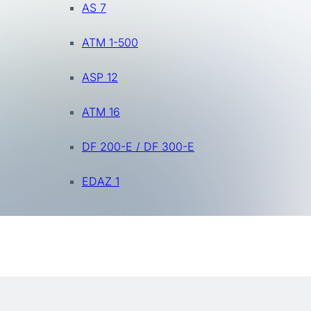
AS 7
ATM 1-500
ASP 12
ATM 16
DF 200-E / DF 300-E
EDAZ 1