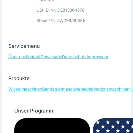
USt.ID-Nr. DE813864376
Steuer-Nr. 37/298/30386
Servicemenu
Über uns
Kontakt
Downloads
Datenschutz
Impressum
Produkte
Wickelmaschinen
Bandagiermaschinen
Kombinationsmaschinen
H
Unser Programm