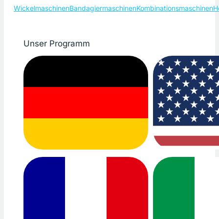
Wickelmaschinen
Bandagiermaschinen
Kombinationsmaschinen
H
Unser Programm