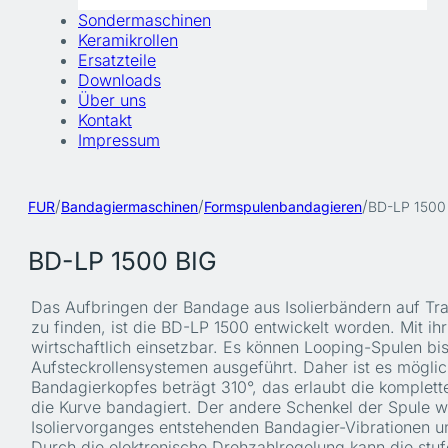
Sondermaschinen
Keramikrollen
Ersatzteile
Downloads
Über uns
Kontakt
Impressum
/
/
/
FUR
Bandagiermaschinen
Formspulenbandagieren
BD-LP 1500
BD-LP 1500 BIG
Das Aufbringen der Bandage aus Isolierbändern auf Tra
zu finden, ist die BD-LP 1500 entwickelt worden. Mit ih
wirtschaftlich einsetzbar. Es können Looping-Spulen bi
Aufsteckrollensystemen ausgeführt. Daher ist es möglich
Bandagierkopfes beträgt 310°, das erlaubt die komplet
die Kurve bandagiert. Der andere Schenkel der Spule wi
Isoliervorganges entstehenden Bandagier-Vibrationen un
Durch die elektronische Drehzahlregelung kann die stu