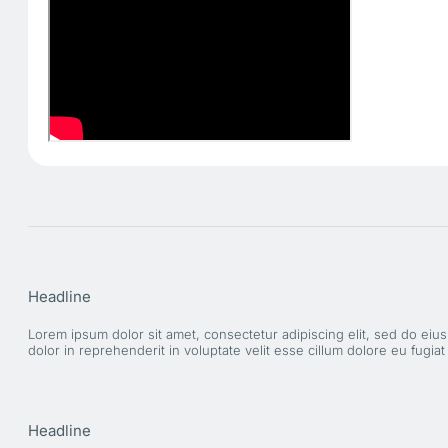
Headline
Lorem ipsum dolor sit amet, consectetur adipiscing elit, sed do eiu
dolor in reprehenderit in voluptate velit esse cillum dolore eu fugiat
Headline