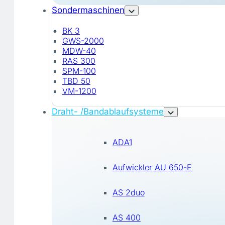
Sondermaschinen
BK 3
GWS-2000
MDW-40
RAS 300
SPM-100
TBD 50
VM-1200
Draht- /Bandablaufsysteme
ADA1
Aufwickler AU 650-E
AS 2duo
AS 400