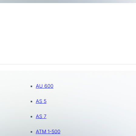
AU 600
AS 5
AS 7
ATM 1-500