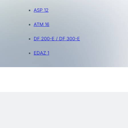
ASP 12
ATM 16
DF 200-E / DF 300-E
EDAZ 1