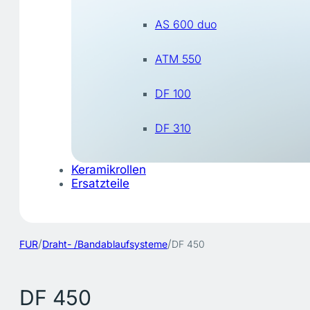
AS 600 duo
ATM 550
DF 100
DF 310
Keramikrollen
Ersatzteile
/
/
FUR
Draht- /Bandablaufsysteme
DF 450
DF 450