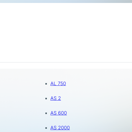
AL 750
AS 2
AS 600
AS 2000