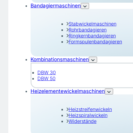
Bandagiermaschinen
Stabwickelmaschinen
Rohrbandagieren
Ringkernbandagieren
Formspulenbandagieren
Kombinationsmaschinen
DBW 30
DBW 50
Heizelementewickelmaschinen
Heizstreifenwickeln
Heizspiralwickeln
Widerstände