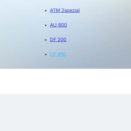
ATM 2spezial
AU 800
DF 200
DF 450