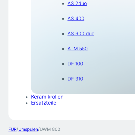
AS 2duo
AS 400
AS 600 duo
ATM 550
DF 100
DF 310
Keramikrollen
Ersatzteile
/
/
FUR
Umspulen
UWM 800