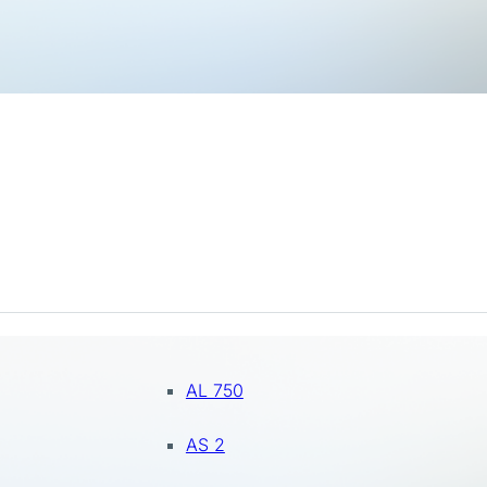
AL 750
AS 2