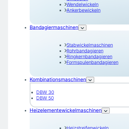
Wendelwickeln
Ankerbewickeln
Bandagiermaschinen
Stabwickelmaschinen
Rohrbandagieren
Ringkernbandagieren
Formspulenbandagieren
Kombinationsmaschinen
DBW 30
DBW 50
Heizelementewickelmaschinen
Heizstreifenwickeln