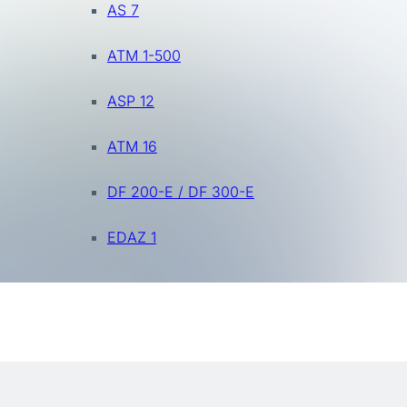
AS 7
ATM 1-500
ASP 12
ATM 16
DF 200-E / DF 300-E
EDAZ 1