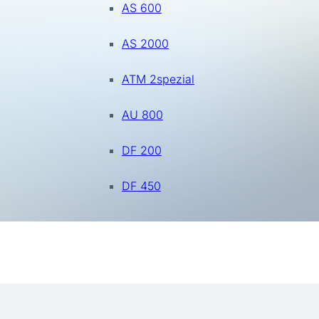
AS 600
AS 2000
ATM 2spezial
AU 800
DF 200
DF 450