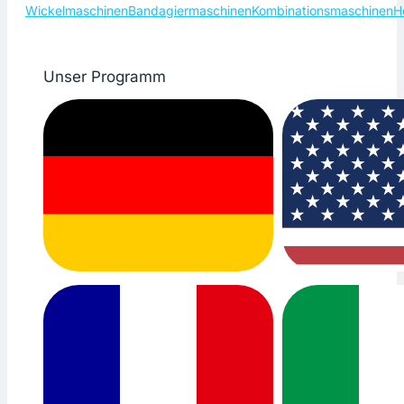
Wickelmaschinen
Bandagiermaschinen
Kombinationsmaschinen
H
Unser Programm