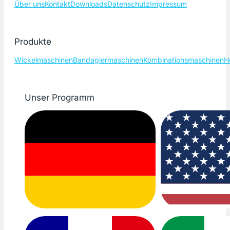
Über uns
Kontakt
Downloads
Datenschutz
Impressum
Produkte
Wickelmaschinen
Bandagiermaschinen
Kombinationsmaschinen
H
Unser Programm