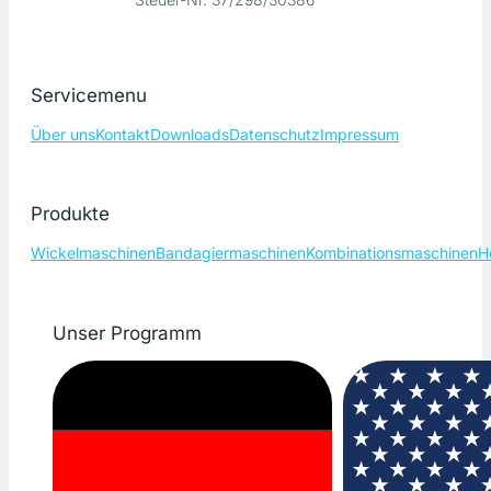
Servicemenu
Über uns
Kontakt
Downloads
Datenschutz
Impressum
Produkte
Wickelmaschinen
Bandagiermaschinen
Kombinationsmaschinen
H
Unser Programm