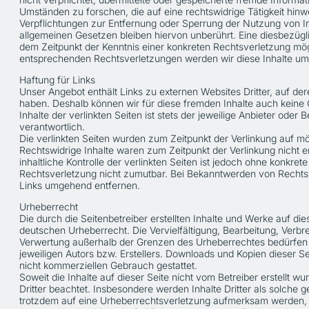
Umständen zu forschen, die auf eine rechtswidrige Tätigkeit hinw
Verpflichtungen zur Entfernung oder Sperrung der Nutzung von 
allgemeinen Gesetzen bleiben hiervon unberührt. Eine diesbezügli
dem Zeitpunkt der Kenntnis einer konkreten Rechtsverletzung mö
entsprechenden Rechtsverletzungen werden wir diese Inhalte u
Haftung für Links
Unser Angebot enthält Links zu externen Websites Dritter, auf dere
haben. Deshalb können wir für diese fremden Inhalte auch kein
Inhalte der verlinkten Seiten ist stets der jeweilige Anbieter oder B
verantwortlich.
Die verlinkten Seiten wurden zum Zeitpunkt der Verlinkung auf m
Rechtswidrige Inhalte waren zum Zeitpunkt der Verlinkung nicht 
inhaltliche Kontrolle der verlinkten Seiten ist jedoch ohne konkret
Rechtsverletzung nicht zumutbar. Bei Bekanntwerden von Rechts
Links umgehend entfernen.
Urheberrecht
Die durch die Seitenbetreiber erstellten Inhalte und Werke auf di
deutschen Urheberrecht. Die Vervielfältigung, Bearbeitung, Verbre
Verwertung außerhalb der Grenzen des Urheberrechtes bedürfen 
jeweiligen Autors bzw. Erstellers. Downloads und Kopien dieser Sei
nicht kommerziellen Gebrauch gestattet.
Soweit die Inhalte auf dieser Seite nicht vom Betreiber erstellt 
Dritter beachtet. Insbesondere werden Inhalte Dritter als solche g
trotzdem auf eine Urheberrechtsverletzung aufmerksam werden, 