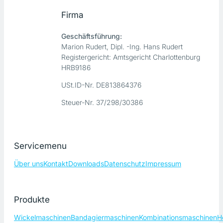
Firma
Geschäftsführung:
Marion Rudert, Dipl. -Ing. Hans Rudert
Registergericht: Amtsgericht Charlottenburg
HRB9186
USt.ID-Nr. DE813864376
Steuer-Nr. 37/298/30386
Servicemenu
Über uns
Kontakt
Downloads
Datenschutz
Impressum
Produkte
Wickelmaschinen
Bandagiermaschinen
Kombinationsmaschinen
H