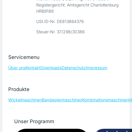
Registergericht: Amtsgericht Charlottenburg
HRB9186
USt.ID-Nr. DE813864376
Steuer-Nr. 37/298/30386
Servicemenu
Über uns
Kontakt
Downloads
Datenschutz
Impressum
Produkte
Wickelmaschinen
Bandagiermaschinen
Kombinationsmaschinen
H
Unser Programm